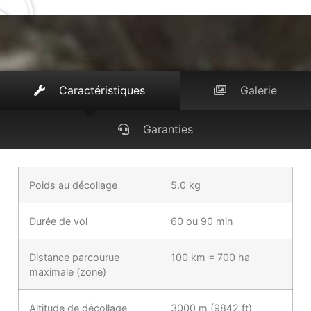
Caractéristiques
Galerie
Garanties
Poids au décollage
5.0 kg
Durée de vol
60 ou 90 min
Distance parcourue
100 km = 700 ha
maximale (zone)
Altitude de décollage
3000 m (9842 ft)