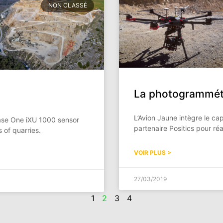
NON CLASSÉ
La photogrammétri
h
L’Avion Jaune intègre le 
Phase One iXU 1000 sensor
partenaire Positics pour réa
 of quarries.
VOIR PLUS >
27/03/2019
1
2
3
4