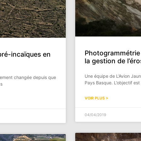
Photogrammétrie e
pré-incaïques en
la gestion de l’ér
Une équipe de L’Avion Jaune
fortement changée depuis que
Pays Basque. L’objectif est
as
VOIR PLUS >
04/04/2019