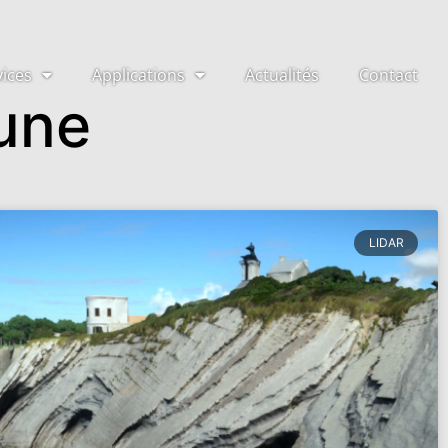
vices
Applications
Actualités
Contact
aune
LIDAR