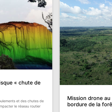
risque « chute de
Mission drone au 
boulements et des chutes de
bordure de la fo
mpacter le réseau routier